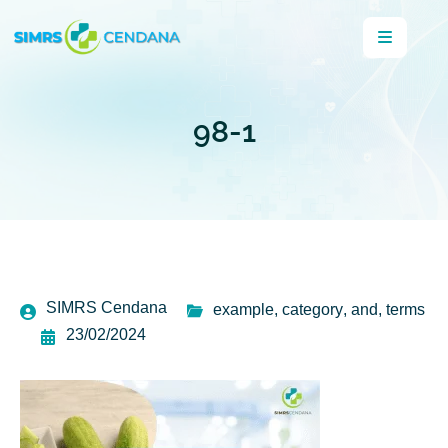
98-1
SIMRS Cendana
example
,
category
,
and
,
terms
23/02/2024