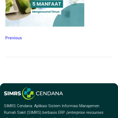
Previous
SIMRS Cendana: Aplikasi Sistem Informasi Manajemen
Rumah Sakit (SIMRS) berbasis ERP
(enterprise resourses