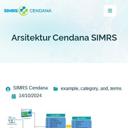
Arsitektur Cendana SIMRS
SIMRS Cendana
example
,
category
,
and
,
terms
14/10/2024