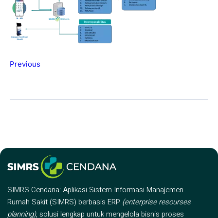
Previous
SIMRS Cendana: Aplikasi Sistem Informasi Manajemen
Rumah Sakit (SIMRS) berbasis ERP
(enterprise resourses
planning)
, solusi lengkap untuk mengelola bisnis proses