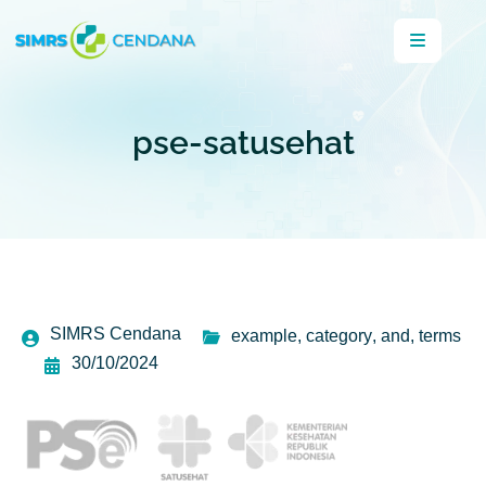
pse-satusehat
SIMRS Cendana
example
,
category
,
and
,
terms
30/10/2024