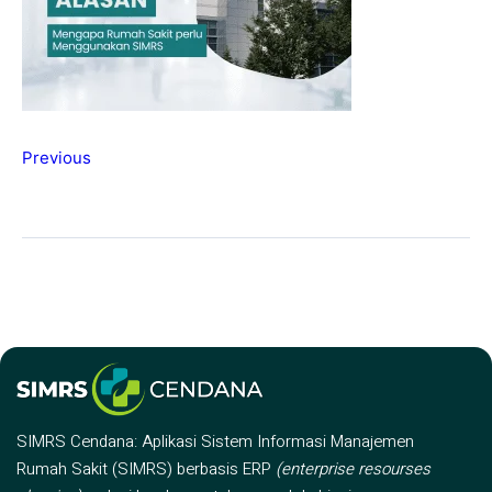
Previous
SIMRS Cendana: Aplikasi Sistem Informasi Manajemen
Rumah Sakit (SIMRS) berbasis ERP
(enterprise resourses