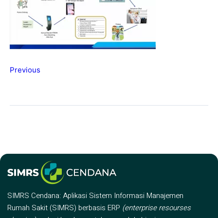
Previous
SIMRS Cendana: Aplikasi Sistem Informasi Manajemen
Rumah Sakit (SIMRS) berbasis ERP
(enterprise resourses