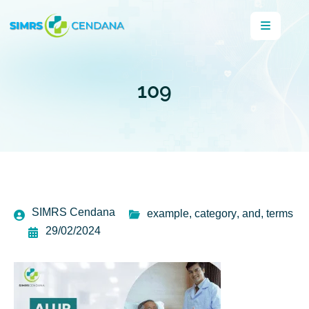
109
SIMRS Cendana
example
,
category
,
and
,
terms
29/02/2024