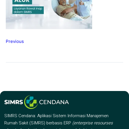
Previous
SIMRS Cendana: Aplikasi Sistem Informasi Manajemen
Rumah Sakit (SIMRS) berbasis ERP
(enterprise resourses