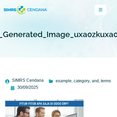
_Generated_Image_uxa0zkuxa
SIMRS Cendana
example
,
category
,
and
,
terms
30/09/2025