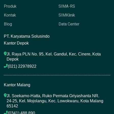
Produk
SIMA-RS
Kontak
SIMKlinik
Blog
Data Center
P
T. Karyatama Solusindo
Kantor Depok
Jl. Raya PLN No. 95, Kel. Gandul, Kec. Cinere, Kota 
Depok
(021) 22978922 
Kantor Malang
Jl. Soekarno-Hatta, Ruko Permata Griyashanta NR. 
24-25, Kel. Mojolangu, Kec. Lowokwaru, Kota Malang 
65142
(0341) 488 890 