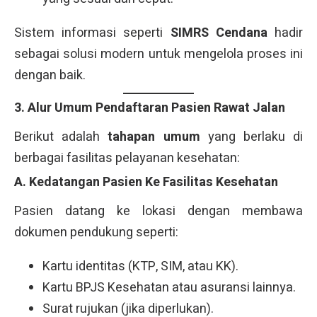
Sistem informasi seperti
SIMRS Cendana
hadir
sebagai solusi modern untuk mengelola proses ini
dengan baik.
3. Alur Umum Pendaftaran Pasien Rawat Jalan
Berikut adalah
tahapan umum
yang berlaku di
berbagai fasilitas pelayanan kesehatan:
A. Kedatangan Pasien Ke Fasilitas Kesehatan
Pasien datang ke lokasi dengan membawa
dokumen pendukung seperti:
Kartu identitas (KTP, SIM, atau KK).
Kartu BPJS Kesehatan atau asuransi lainnya.
Surat rujukan (jika diperlukan).