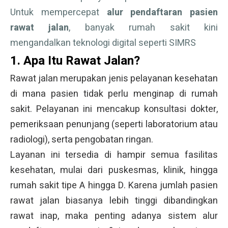
Untuk mempercepat
alur pendaftaran pasien
rawat jalan
, banyak rumah sakit kini
mengandalkan teknologi digital seperti SIMRS
1. Apa Itu Rawat Jalan?
Rawat jalan merupakan jenis pelayanan kesehatan
di mana pasien tidak perlu menginap di rumah
sakit. Pelayanan ini mencakup konsultasi dokter,
pemeriksaan penunjang (seperti laboratorium atau
radiologi), serta pengobatan ringan.
Layanan ini tersedia di hampir semua fasilitas
kesehatan, mulai dari puskesmas, klinik, hingga
rumah sakit tipe A hingga D. Karena jumlah pasien
rawat jalan biasanya lebih tinggi dibandingkan
rawat inap, maka penting adanya sistem alur