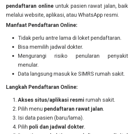
pendaftaran online
untuk pasien rawat jalan, baik
melalui website, aplikasi, atau WhatsApp resmi.
Manfaat Pendaftaran Online:
Tidak perlu antre lama di loket pendaftaran.
Bisa memilih jadwal dokter.
Mengurangi risiko penularan penyakit
menular.
Data langsung masuk ke SIMRS rumah sakit.
Langkah Pendaftaran Online:
Akses situs/aplikasi resmi
rumah sakit.
Pilih menu
pendaftaran rawat jalan
.
Isi data pasien (baru/lama).
Pilih
poli dan jadwal dokter
.