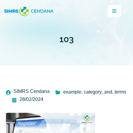
103
SIMRS Cendana
example
,
category
,
and
,
terms
28/02/2024