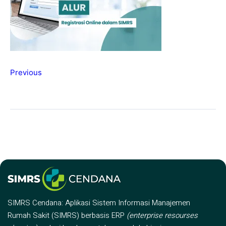
Previous
SIMRS Cendana: Aplikasi Sistem Informasi Manajemen
Rumah Sakit (SIMRS) berbasis ERP
(enterprise resourses