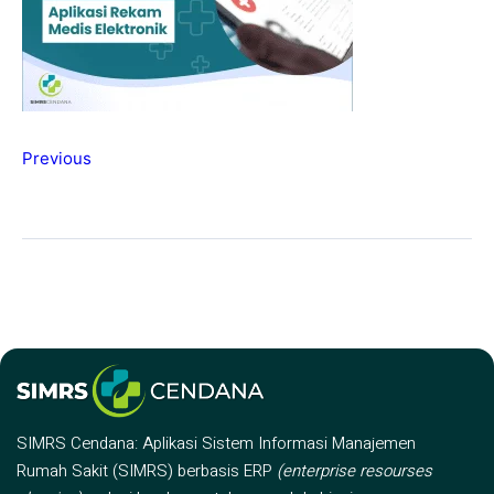
Previous
SIMRS Cendana: Aplikasi Sistem Informasi Manajemen
Rumah Sakit (SIMRS) berbasis ERP
(enterprise resourses