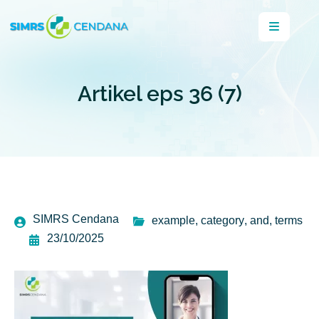
Artikel eps 36 (7)
SIMRS Cendana
example
,
category
,
and
,
terms
23/10/2025