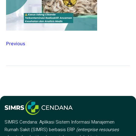
Previous
SIMRS Cendana: Aplikasi Sistem Informasi Manajemen
Rumah Sakit (SIMRS) berbasis ERP
(enterprise resourses