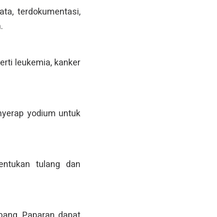
ta, terdokumentasi,
.
erti leukemia, kanker
enyerap yodium untuk
entukan tulang dan
mbang. Paparan dapat