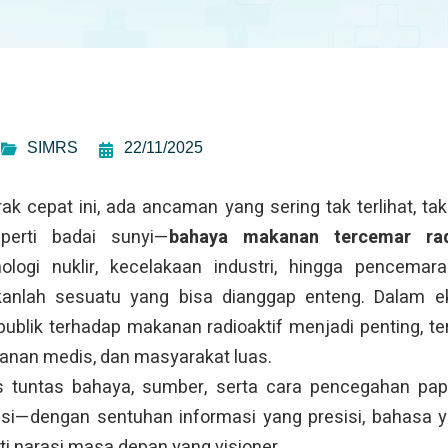
SIMRS
22/11/2025
ak cepat ini, ada ancaman yang sering tak terlihat, t
perti badai sunyi—
bahaya makanan tercemar rad
logi nuklir, kecelakaan industri, hingga pencemaran
kanlah sesuatu yang bisa dianggap enteng. Dalam 
ublik terhadap makanan radioaktif menjadi penting, ter
yanan medis, dan masyarakat luas.
as tuntas bahaya, sumber, serta cara pencegahan p
asi—dengan sentuhan informasi yang presisi, bahasa ya
ti narasi masa depan yang visioner.