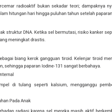
cemar radioaktif bukan sekadar teori; dampaknya nya
lam hitungan hari hingga puluhan tahun setelah paparan
k struktur DNA. Ketika sel bermutasi, risiko kanker sep
ulang meningkat drastis.
sebagai biang kerok gangguan tiroid. Kelenjar tiroid m
, sehingga paparan Iodine-131 sangat berbahaya.
nternal
mpel di tulang seperti kalsium, mengganggu pemb
uhan Pada Anak
erhadap radiasi karena sel mereka masih aktif berke