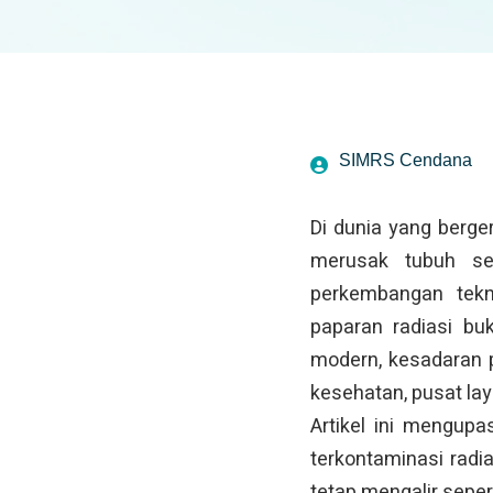
SIMRS Cendana
Di dunia yang berger
merusak tubuh se
perkembangan tekno
paparan radiasi bu
modern, kesadaran p
kesehatan, pusat la
Artikel ini mengup
terkontaminasi radi
tetap mengalir seper