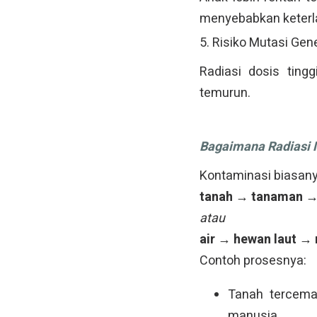
menyebabkan keter
5. Risiko Mutasi Gen
Radiasi dosis ting
temurun.
Bagaimana Radiasi 
Kontaminasi biasan
tanah → tanaman →
atau
air → hewan laut →
Contoh prosesnya:
Tanah tercema
manusia.