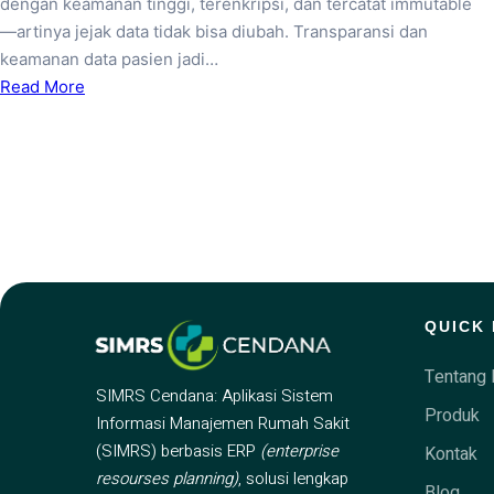
dengan keamanan tinggi, terenkripsi, dan tercatat immutable
—artinya jejak data tidak bisa diubah. Transparansi dan
keamanan data pasien jadi…
Read More
QUICK 
Tentang 
SIMRS Cendana: Aplikasi Sistem
Produk
Informasi Manajemen Rumah Sakit
(SIMRS) berbasis ERP
(enterprise
Kontak
resourses planning)
, solusi lengkap
Blog