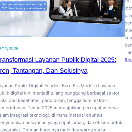
Di 
ino
pan
pem
mod
cou
pen
6/11/2025
“la
ransformasi Layanan Publik Digital 2025:
Re
ren, Tantangan, Dan Solusinya
ayanan Publik Digital: Fondasi Baru Era Modern Layanan
ublik digital kini menjadi tulang punggung berbagai sektor,
ulai dari kesehatan, pendidikan, hingga administrasi
emerintahan. Tahun 2025 menunjukkan percepatan besar
alam integrasi teknologi, di mana instansi dituntut
enyediakan pelayanan yang cepat, aman, dan efisien untuk
asyarakat. Dengan tingginya mobilitas warga serta