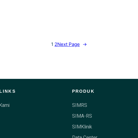
1
2
Next Page
→
LINKS
PRODUK
Kami
SIMRS
SIMA-RS
SIMKlinik
Data Center