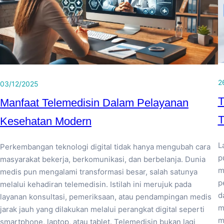
2
03/12/2025
T
Manfaat Telemedisin Dalam Pelayanan
T
Kesehatan Modern
L
Perkembangan teknologi digital tidak hanya mengubah cara
p
masyarakat bekerja, berkomunikasi, dan berbelanja. Dunia
m
medis pun mengalami transformasi besar, salah satunya
p
melalui kehadiran telemedisin. Istilah ini merujuk pada
d
layanan konsultasi, pemeriksaan, atau pendampingan medis
m
jarak jauh yang dilakukan melalui perangkat digital seperti
m
smartphone, laptop, atau tablet. Telemedisin bukan lagi