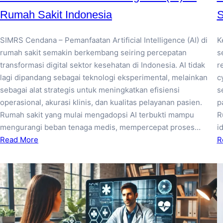
Rumah Sakit Indonesia
S
SIMRS Cendana – Pemanfaatan Artificial Intelligence (AI) di
K
rumah sakit semakin berkembang seiring percepatan
s
transformasi digital sektor kesehatan di Indonesia. AI tidak
r
lagi dipandang sebagai teknologi eksperimental, melainkan
c
sebagai alat strategis untuk meningkatkan efisiensi
s
operasional, akurasi klinis, dan kualitas pelayanan pasien.
p
Rumah sakit yang mulai mengadopsi AI terbukti mampu
R
mengurangi beban tenaga medis, mempercepat proses…
i
Read More
R