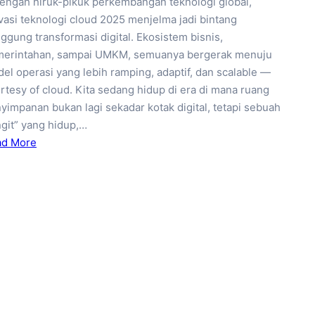
tengah hiruk-pikuk perkembangan teknologi global,
vasi teknologi cloud 2025 menjelma jadi bintang
ggung transformasi digital. Ekosistem bisnis,
erintahan, sampai UMKM, semuanya bergerak menuju
el operasi yang lebih ramping, adaptif, dan scalable —
rtesy of cloud. Kita sedang hidup di era di mana ruang
yimpanan bukan lagi sekadar kotak digital, tetapi sebuah
ngit” yang hidup,…
ad More