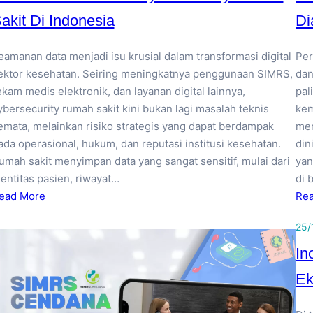
akit Di Indonesia
Di
eamanan data menjadi isu krusial dalam transformasi digital
Per
ektor kesehatan. Seiring meningkatnya penggunaan SIMRS,
dan
ekam medis elektronik, dan layanan digital lainnya,
pal
ybersecurity rumah sakit kini bukan lagi masalah teknis
kem
emata, melainkan risiko strategis yang dapat berdampak
men
ada operasional, hukum, dan reputasi institusi kesehatan.
din
umah sakit menyimpan data yang sangat sensitif, mulai dari
yan
dentitas pasien, riwayat…
di 
ead More
Re
25/
In
Ek