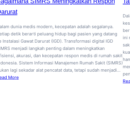
agaimana SIMRS Meningkatkan Respon
Ta
arurat
Dal
kes
alam dunia medis modern, kecepatan adalah segalanya.
ber
etiap detik berarti peluang hidup bagi pasien yang datang
ini
e Instalasi Gawat Darurat (IGD). Transformasi digital IGD
sak
IMRS menjadi langkah penting dalam meningkatkan
kua
fisiensi, akurasi, dan kecepatan respon medis di rumah sakit
han
ndonesia. Sistem Informasi Manajemen Rumah Sakit (SIMRS)
men
ukan lagi sekadar alat pencatat data, tetapi sudah menjadi…
pe
ead More
Re