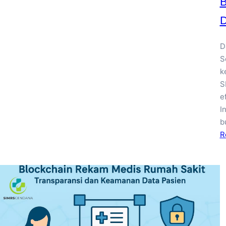
B
D
D
S
k
S
e
I
b
R