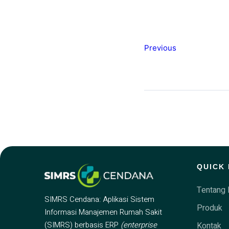
Previous
QUICK 
Tentang 
SIMRS Cendana: Aplikasi Sistem
Produk
Informasi Manajemen Rumah Sakit
(SIMRS) berbasis ERP
(enterprise
Kontak