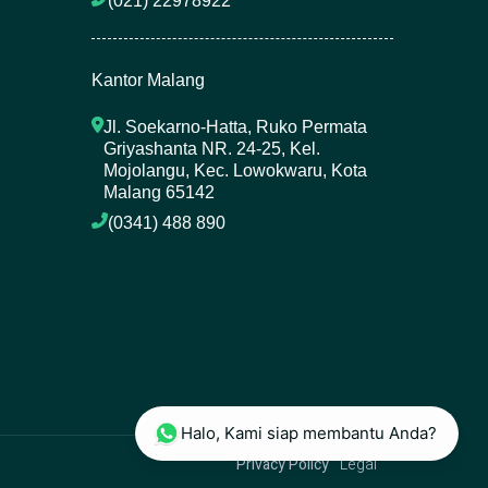
(021) 22978922 
Kantor Malang
Jl. Soekarno-Hatta, Ruko Permata 
Griyashanta NR. 24-25, Kel. 
Mojolangu, Kec. Lowokwaru, Kota 
Malang 65142
(0341) 488 890 
Halo, Kami siap membantu Anda?
Privacy Policy
Legal