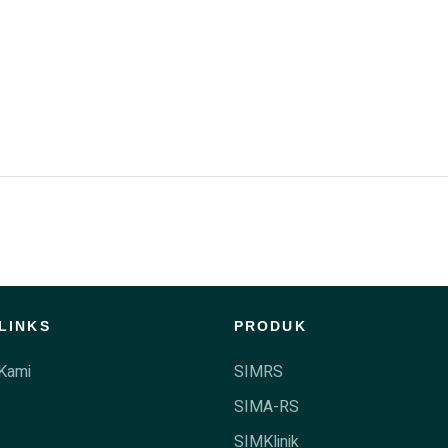
LINKS
PRODUK
Kami
SIMRS
SIMA-RS
SIMKlinik