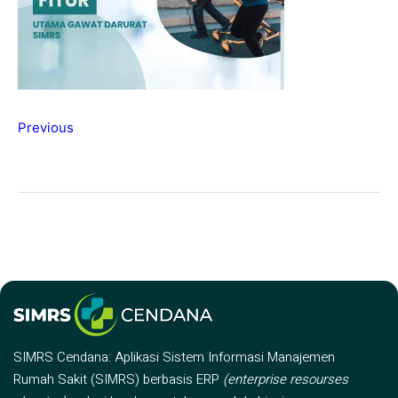
Previous
SIMRS Cendana: Aplikasi Sistem Informasi Manajemen
Rumah Sakit (SIMRS) berbasis ERP
(enterprise resourses