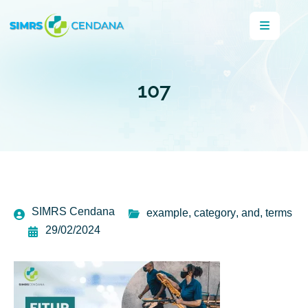
107
SIMRS Cendana
example
,
category
,
and
,
terms
29/02/2024