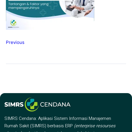
Previous
SIMRS Cendana: Aplikasi Sistem Informasi Manajemen
Rumah Sakit (SIMRS) berbasis ERP
(enterprise resourses