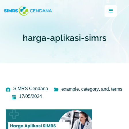
harga-aplikasi-simrs
SIMRS Cendana
example
,
category
,
and
,
terms
17/05/2024