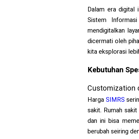
Dalam era digital 
Sistem Informas
mendigitalkan laya
dicermati oleh piha
kita eksplorasi leb
Kebutuhan Spes
Customization d
Harga
SIMRS
serin
sakit. Rumah saki
dan ini bisa memen
berubah seiring de