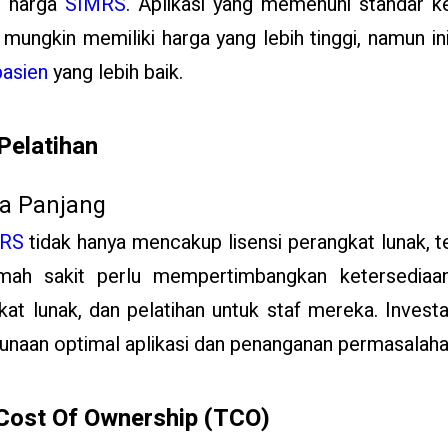
n harga
SIMRS
. Aplikasi yang memenuhi standar k
 mungkin memiliki harga yang lebih tinggi, namun i
pasien
yang lebih baik.
Pelatihan
ka Panjang
RS
tidak hanya mencakup lisensi perangkat lunak, t
umah sakit perlu mempertimbangkan ketersediaan
t lunak, dan pelatihan untuk staf mereka. Investas
naan optimal aplikasi dan penanganan permasalahan
 Cost Of Ownership (TCO)