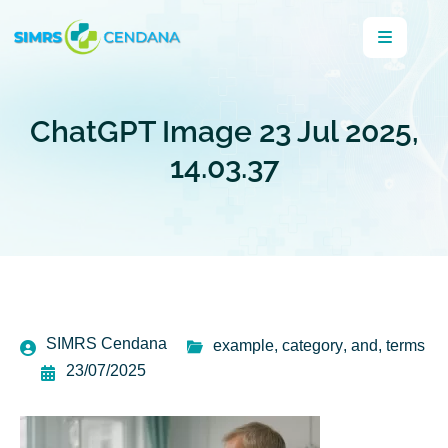
ChatGPT Image 23 Jul 2025,
14.03.37
SIMRS Cendana
example
,
category
,
and
,
terms
23/07/2025