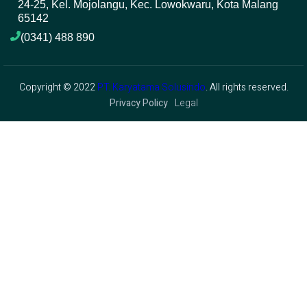
24-25, Kel. Mojolangu, Kec. Lowokwaru, Kota Malang 
65142
(0341) 488 890 
Copyright © 2022
PT. Karyatama Solusindo
. All rights reserved.
Privacy Policy
Legal