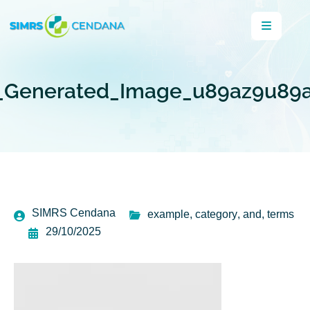
_Generated_Image_u89az9u89
SIMRS Cendana
example
,
category
,
and
,
terms
29/10/2025