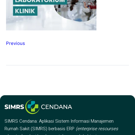
Previous
SIMRS Cendana: Aplikasi Sistem Informasi Manajemen
Rumah Sakit (SIMRS) berbasis ERP
(enterprise resourses