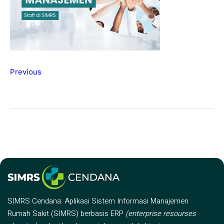
Previous
SIMRS Cendana: Aplikasi Sistem Informasi Manajemen
Rumah Sakit (SIMRS) berbasis ERP
(enterprise resourses