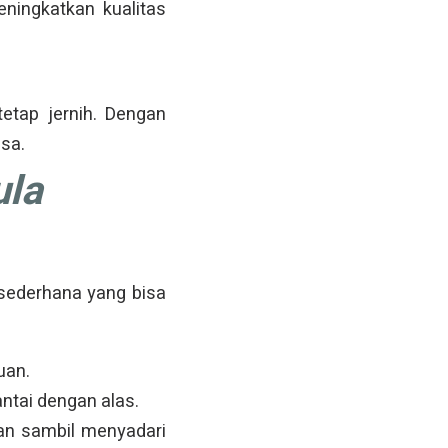
ningkatkan kualitas
etap jernih. Dengan
asa.
ula
 sederhana yang bisa
uan.
antai dengan alas.
an sambil menyadari