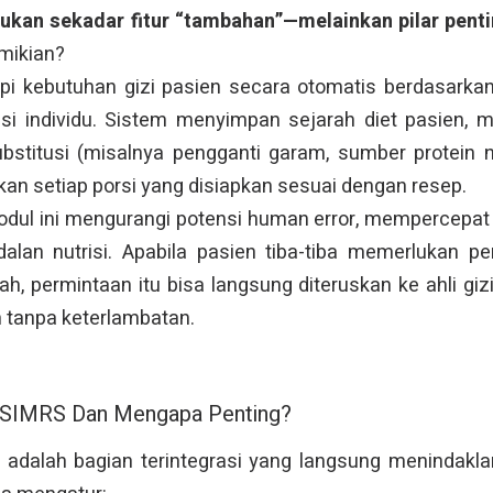
ukan sekadar fitur “tambahan”—melainkan pilar pent
mikian?
i kebutuhan gizi pasien secara otomatis berdasarkan i
nsi individu. Sistem menyimpan sejarah diet pasien, 
bstitusi (misalnya pengganti garam, sumber protein n
kan setiap porsi yang disiapkan sesuai dengan resep.
dul ini mengurangi potensi human error, mempercepat a
alan nutrisi. Apabila pasien tiba-tiba memerlukan pe
h, permintaan itu bisa langsung diteruskan ke ahli giz
 tanpa keterlambatan.
i SIMRS Dan Mengapa Penting?
 adalah bagian terintegrasi yang langsung menindaklanj