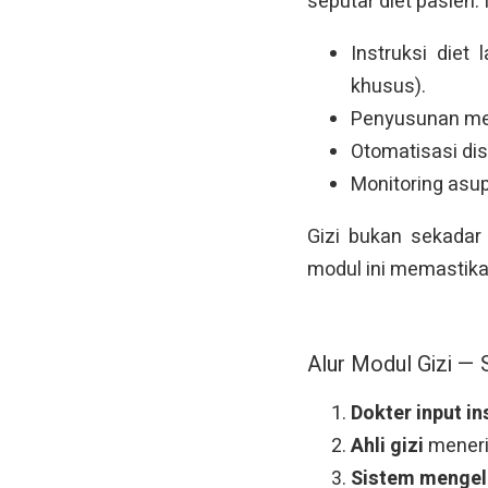
seputar diet pasien.
Instruksi diet
khusus).
Penyusunan menu
Otomatisasi dis
Monitoring asup
Gizi bukan sekadar
modul ini memastikan 
Alur Modul Gizi — S
Dokter input in
Ahli gizi
meneri
Sistem menge