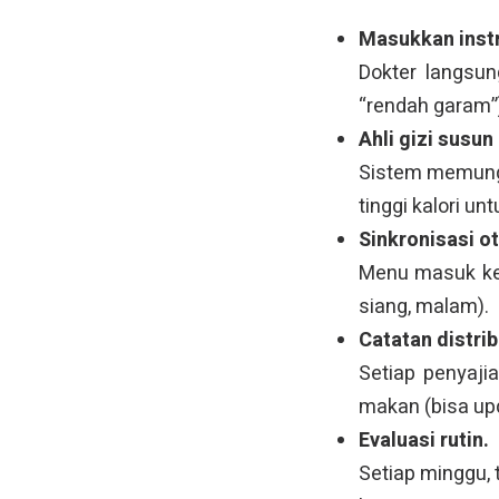
Masukkan instr
Dokter langsun
“rendah garam”
Ahli gizi susun
Sistem memungk
tinggi kalori un
Sinkronisasi o
Menu masuk ke d
siang, malam).
Catatan distrib
Setiap penyaji
makan (bisa upd
Evaluasi rutin.
Setiap minggu,