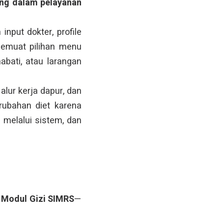
ing dalam pelayanan
nput dokter, profile
memuat pilihan menu
abati, atau larangan
lur kerja dapur, dan
rubahan diet karena
i melalui sistem, dan
i
Modul Gizi SIMRS
—