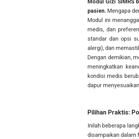
Modul Gizi SIMRS b
pasien.
Mengapa de
Modul ini menanggap
medis, dan prefere
standar dan opsi su
alergi), dan memasti
Dengan demikian, mo
meningkatkan keand
kondisi medis beruba
dapur menyesuaikan
Pilihan Praktis: 
Inilah beberapa lan
disampaikan dalam fo