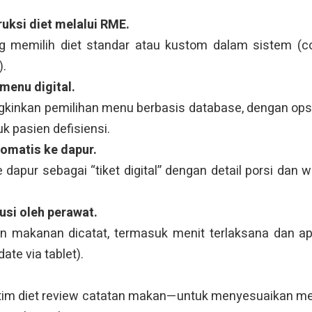
uksi diet melalui RME.
g memilih diet standar atau kustom dalam sistem (co
).
 menu digital.
inkan pemilihan menu berbasis database, dengan opsi
tuk pasien defisiensi.
tomatis ke dapur.
apur sebagai “tiket digital” dengan detail porsi dan w
usi oleh perawat.
an makanan dicatat, termasuk menit terlaksana dan a
ate via tablet).
 tim diet review catatan makan—untuk menyesuaikan m