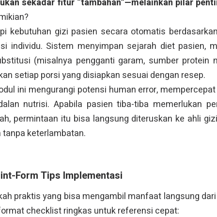
ukan sekadar fitur “tambahan”—melainkan pilar pent
mikian?
i kebutuhan gizi pasien secara otomatis berdasarkan i
nsi individu. Sistem menyimpan sejarah diet pasien, 
bstitusi (misalnya pengganti garam, sumber protein n
kan setiap porsi yang disiapkan sesuai dengan resep.
dul ini mengurangi potensi human error, mempercepat a
alan nutrisi. Apabila pasien tiba-tiba memerlukan pe
h, permintaan itu bisa langsung diteruskan ke ahli giz
 tanpa keterlambatan.
Point-Form Tips Implementasi
gkah praktis yang bisa mengambil manfaat langsung dar
rmat checklist ringkas untuk referensi cepat: