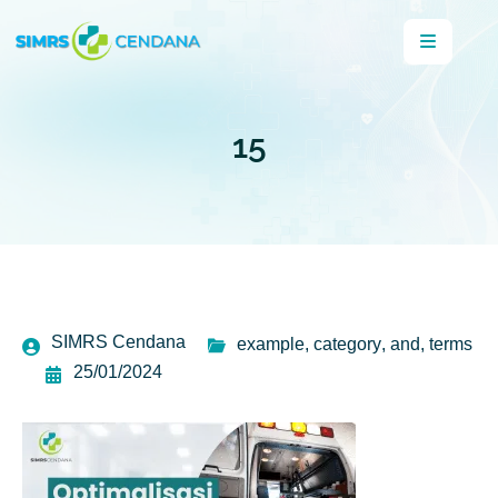
15
SIMRS Cendana
example
,
category
,
and
,
terms
25/01/2024