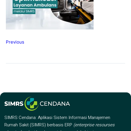
Previous
SIMRS Cendana: Aplikasi Sistem Informasi Manajemen
Rumah Sakit (SIMRS) berbasis ERP
(enterprise resourses