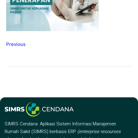
Previous
SIMRS Cendana: Aplikasi Sistem Informasi Manajemen
Rumah Sakit (SIMRS) berbasis ERP
(enterprise resourses