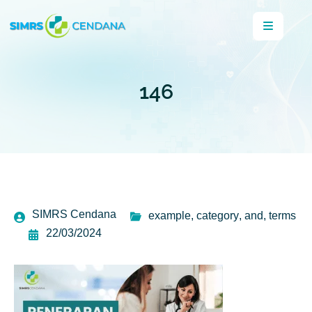
146
SIMRS Cendana
example
,
category
,
and
,
terms
22/03/2024