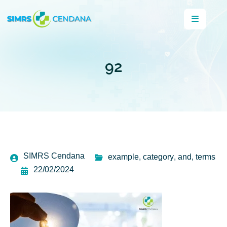
92
SIMRS Cendana
example
,
category
,
and
,
terms
22/02/2024