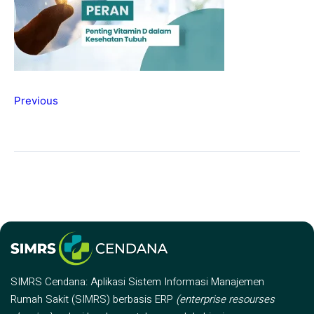
Previous
SIMRS Cendana: Aplikasi Sistem Informasi Manajemen
Rumah Sakit (SIMRS) berbasis ERP
(enterprise resourses