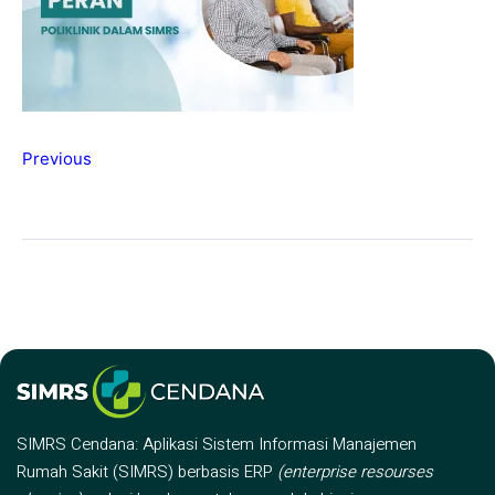
Previous
SIMRS Cendana: Aplikasi Sistem Informasi Manajemen
Rumah Sakit (SIMRS) berbasis ERP
(enterprise resourses