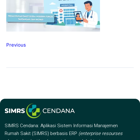
Previous
SIMRS Cendana: Aplikasi Sistem Informasi Manajemen
Rumah Sakit (SIMRS) berbasis ERP
(enterprise resourses