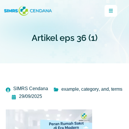
Artikel eps 36 (1)
SIMRS Cendana
example
,
category
,
and
,
terms
29/09/2025