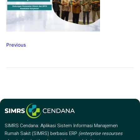
Previous
SIMRS Cendana: Aplikasi Sistem Informasi Manajemen
Rumah Sakit (SIMRS) berbasis ERP
(enterprise resourses