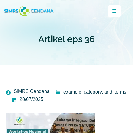
Artikel eps 36
SIMRS Cendana
example
,
category
,
and
,
terms
28/07/2025