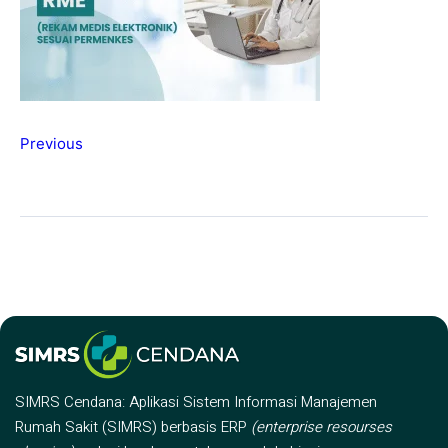
Previous
SIMRS Cendana: Aplikasi Sistem Informasi Manajemen
Rumah Sakit (SIMRS) berbasis ERP
(enterprise resourses