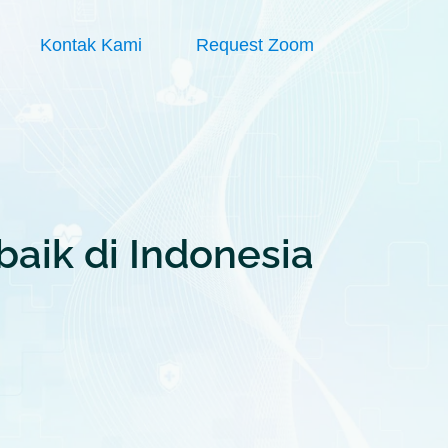
Kontak Kami
Request Zoom
aik di Indonesia