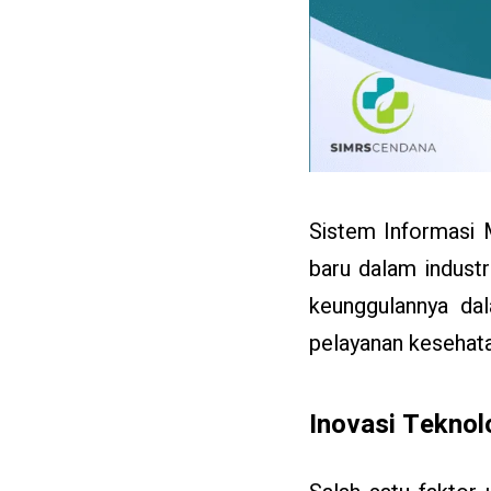
Sistem Informasi
baru dalam industr
keunggulannya da
pelayanan kesehat
Inovasi Teknol