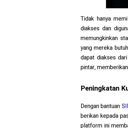
Tidak hanya memil
diakses dan digun
memungkinkan staf
yang mereka butuhk
dapat diakses dar
pintar, memberikan
Peningkatan Ku
Dengan bantuan
S
berikan kepada pas
platform ini memb