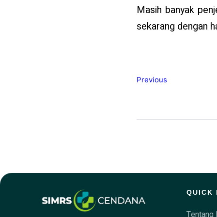
Masih banyak penj
sekarang dengan h
Previous
QUICK 
Tentang 