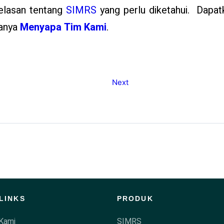
elasan tentang
SIMRS
yang perlu diketahui. Dapa
anya
Menyapa Tim Kami
.
Next
LINKS
PRODUK
Kami
SIMRS