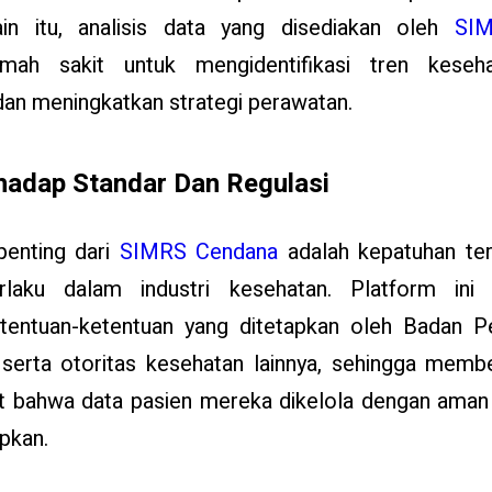
ain itu, analisis data yang disediakan oleh
SI
mah sakit untuk mengidentifikasi tren keseha
dan meningkatkan strategi perawatan.
hadap Standar Dan Regulasi
penting dari
SIMRS Cendana
adalah kepatuhan te
rlaku dalam industri kesehatan. Platform ini
tentuan-ketentuan yang ditetapkan oleh Badan 
rta otoritas kesehatan lainnya, sehingga memb
t bahwa data pasien mereka dikelola dengan aman
apkan.