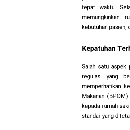
tepat waktu. Sel
memungkinkan ru
kebutuhan pasien, 
Kepatuhan Ter
Salah satu aspek 
regulasi yang be
memperhatikan ke
Makanan (BPOM) se
kepada rumah saki
standar yang ditet