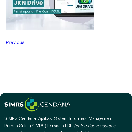
Previous
SIMRS Cendana: Aplikasi Sistem Informasi Manajemen
Rumah Sakit (SIMRS) berbasis ERP
(enterprise resourses