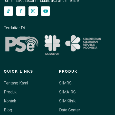
rumah sakit secara mudah, akurat dan efisien.
Terdaftar Di
QUICK LINKS
PRODUK
Tentang Kami
SIMRS
Produk
SIMA-RS
Kontak
SIMKlinik
Blog
Data Center