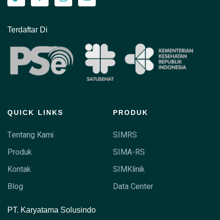
Terdaftar Di
QUICK LINKS
PRODUK
Tentang Kami
SIMRS
Produk
SIMA-RS
Kontak
SIMKlinik
Blog
Data Center
P
T. Karyatama Solusindo