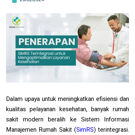
Dalam upaya untuk meningkatkan efisiensi dan
kualitas pelayanan kesehatan, banyak rumah
sakit modern beralih ke Sistem Informasi
Manajemen Rumah Sakit (
SimRS
) terintegrasi.