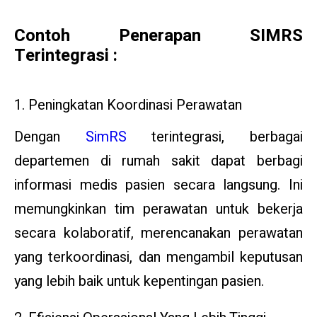
Contoh Penerapan SIMRS
Terintegrasi :
1. Peningkatan Koordinasi Perawatan
Dengan
SimRS
terintegrasi, berbagai
departemen di rumah sakit dapat berbagi
informasi medis pasien secara langsung. Ini
memungkinkan tim perawatan untuk bekerja
secara kolaboratif, merencanakan perawatan
yang terkoordinasi, dan mengambil keputusan
yang lebih baik untuk kepentingan pasien.