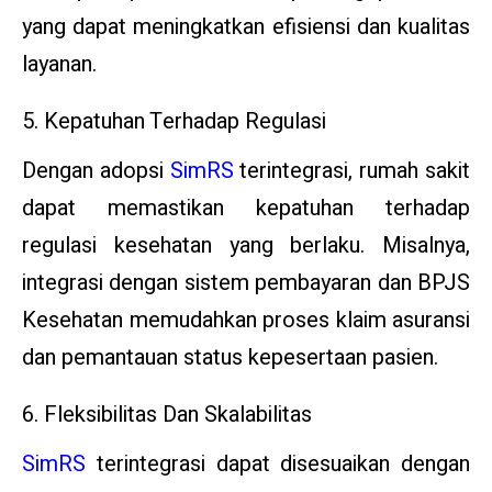
yang dapat meningkatkan efisiensi dan kualitas
layanan.
5. Kepatuhan Terhadap Regulasi
Dengan adopsi
SimRS
terintegrasi, rumah sakit
dapat memastikan kepatuhan terhadap
regulasi kesehatan yang berlaku. Misalnya,
integrasi dengan sistem pembayaran dan BPJS
Kesehatan memudahkan proses klaim asuransi
dan pemantauan status kepesertaan pasien.
6. Fleksibilitas Dan Skalabilitas
SimRS
terintegrasi dapat disesuaikan dengan