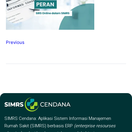
Previous
SIMRS Cendana: Aplikasi Sistem Informasi Manajemen
Rumah Sakit (SIMRS) berbasis ERP
(enterprise resourses