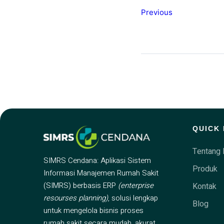
Previous
QUICK 
Tentang 
SIMRS Cendana: Aplikasi Sistem
Produk
Informasi Manajemen Rumah Sakit
(SIMRS) berbasis ERP
(enterprise
Kontak
resourses planning)
, solusi lengkap
Blog
untuk mengelola bisnis proses
rumah sakit secara mudah, akurat