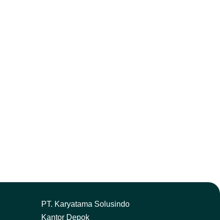
P
T. Karyatama Solusindo
Kantor Depok