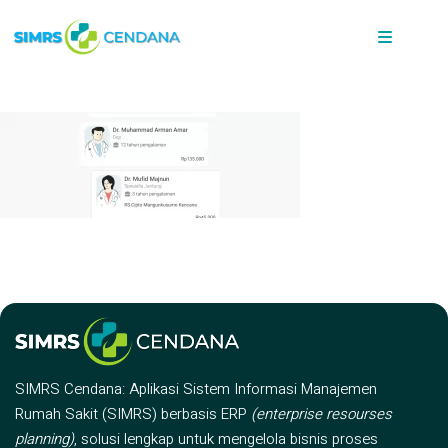
SIMRS Cendana: Aplikasi Sistem Informasi Manajemen
Rumah Sakit (SIMRS) berbasis ERP
(enterprise resourses
planning)
, solusi lengkap untuk mengelola bisnis proses