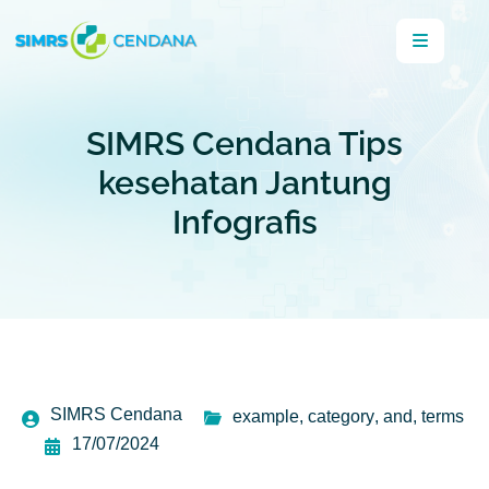
SIMRS Cendana Tips
kesehatan Jantung
Infografis
SIMRS Cendana
example
,
category
,
and
,
terms
17/07/2024