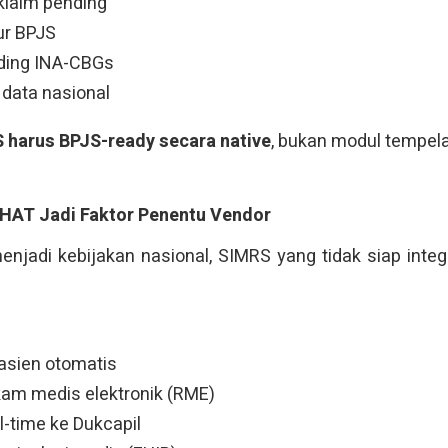
laim pending
ur BPJS
ding INA-CBGs
 data nasional
 harus BPJS-ready secara native
, bukan modul tempel
EHAT Jadi Faktor Penentu Vendor
jadi kebijakan nasional, SIMRS yang tidak siap integ
asien otomatis
kam medis elektronik (RME)
l-time ke Dukcapil