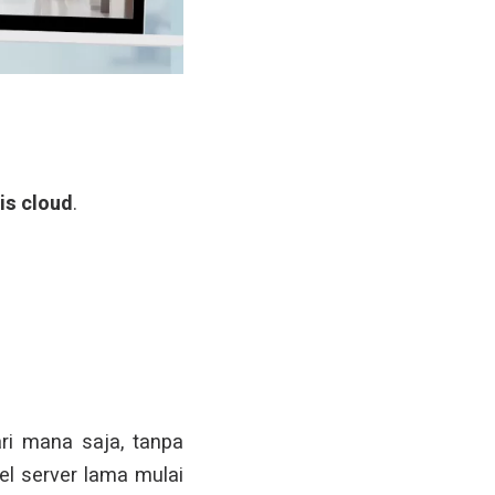
is cloud
.
i mana saja, tanpa
l server lama mulai