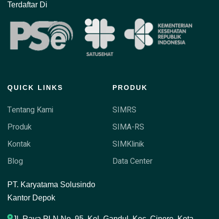
Terdaftar Di
QUICK LINKS
PRODUK
Tentang Kami
SIMRS
Produk
SIMA-RS
Kontak
SIMKlinik
Blog
Data Center
P
T. Karyatama Solusindo
Kantor Depok
Jl. Raya PLN No. 95, Kel. Gandul, Kec. Cinere, Kota 