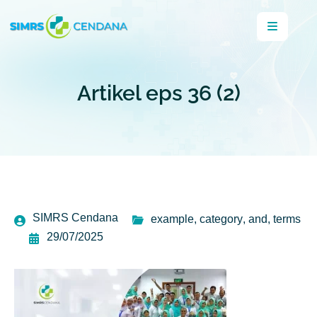
Artikel eps 36 (2)
SIMRS Cendana
example
,
category
,
and
,
terms
29/07/2025