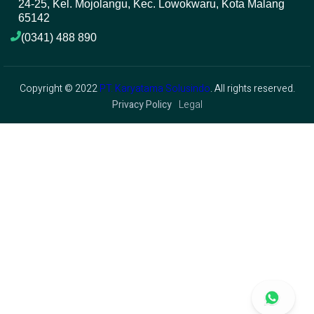
24-25, Kel. Mojolangu, Kec. Lowokwaru, Kota Malang 
65142
(0341) 488 890 
Copyright © 2022
PT. Karyatama Solusindo
. All rights reserved.
Privacy Policy
Legal