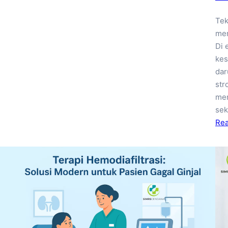
Tek
men
Di 
kes
dar
str
mem
sek
Re