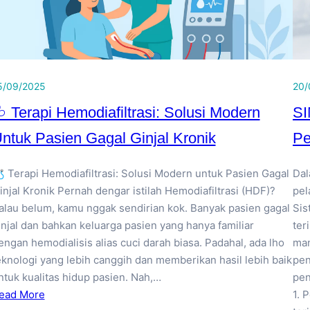
5/09/2025
20/
 Terapi Hemodiafiltrasi: Solusi Modern
SI
ntuk Pasien Gagal Ginjal Kronik
Pe
 Terapi Hemodiafiltrasi: Solusi Modern untuk Pasien Gagal
Dal
injal Kronik Pernah dengar istilah Hemodiafiltrasi (HDF)?
pel
alau belum, kamu nggak sendirian kok. Banyak pasien gagal
Sis
injal dan bahkan keluarga pasien yang hanya familiar
ter
engan hemodialisis alias cuci darah biasa. Padahal, ada lho
man
eknologi yang lebih canggih dan memberikan hasil lebih baik
pen
ntuk kualitas hidup pasien. Nah,…
pen
ead More
1. 