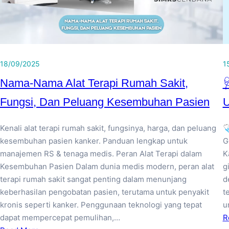
18/09/2025
1
Nama-Nama Alat Terapi Rumah Sakit,

Fungsi, Dan Peluang Kesembuhan Pasien
U
Kenali alat terapi rumah sakit, fungsinya, harga, dan peluang

kesembuhan pasien kanker. Panduan lengkap untuk
G
manajemen RS & tenaga medis. Peran Alat Terapi dalam
K
Kesembuhan Pasien Dalam dunia medis modern, peran alat
g
terapi rumah sakit sangat penting dalam menunjang
d
keberhasilan pengobatan pasien, terutama untuk penyakit
t
kronis seperti kanker. Penggunaan teknologi yang tepat
u
dapat mempercepat pemulihan,…
R