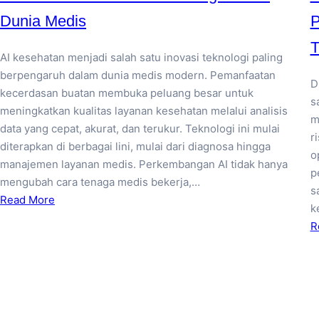
Dunia Medis
P
T
AI kesehatan menjadi salah satu inovasi teknologi paling
berpengaruh dalam dunia medis modern. Pemanfaatan
D
kecerdasan buatan membuka peluang besar untuk
s
meningkatkan kualitas layanan kesehatan melalui analisis
m
data yang cepat, akurat, dan terukur. Teknologi ini mulai
r
diterapkan di berbagai lini, mulai dari diagnosa hingga
o
manajemen layanan medis. Perkembangan AI tidak hanya
p
mengubah cara tenaga medis bekerja,…
s
Read More
k
R