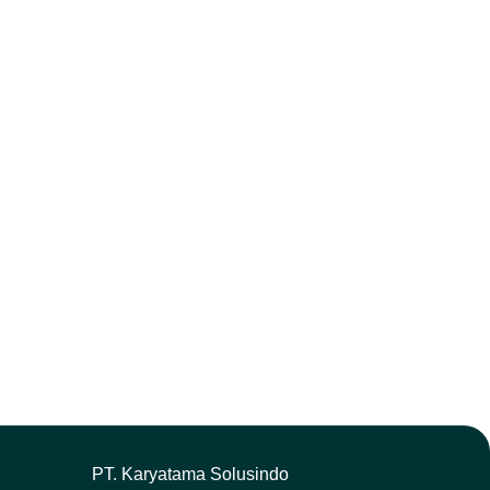
P
T. Karyatama Solusindo