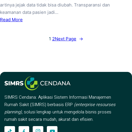
artinya jejak data tidak bisa diubah. Transparansi dan
keamanan data pasien jadi…
Read More
1
2
Next Page
→
SIMRS Cendana: Aplikasi Sistem Informasi Manajemen
Rumah Sakit (SIMRS) berbasis ERP
(enterprise resourses
planning)
, solusi lengkap untuk mengelola bisnis proses
rumah sakit secara mudah, akurat dan efisien.