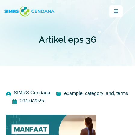
Artikel eps 36
SIMRS Cendana
example
,
category
,
and
,
terms
03/10/2025