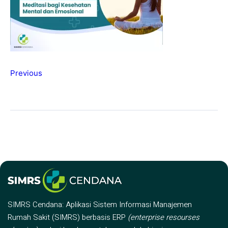
Previous
SIMRS Cendana: Aplikasi Sistem Informasi Manajemen
Rumah Sakit (SIMRS) berbasis ERP
(enterprise resourses