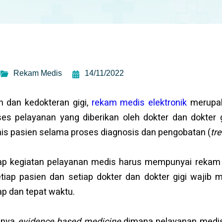
Rekam Medis
14/11/2022
n dan kedokteran gigi,
rekam medis elektronik
merupak
oses pelayanan yang diberikan oleh dokter dan dokter 
inis pasien selama proses diagnosis dan pengobatan (
tr
tiap kegiatan pelayanan medis harus mempunyai rekam
tiap pasien dan setiap dokter dan dokter gigi wajib
ap dan tepat waktu.
gnya
evidence based medicine
dimana pelayanan medis