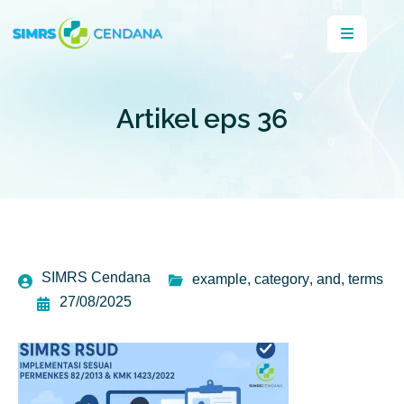
Artikel eps 36
SIMRS Cendana
example
,
category
,
and
,
terms
27/08/2025