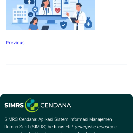
Previous
SIMRS Cendana: Aplikasi Sistem Informasi Manajemen
Rumah Sakit (SIMRS) berbasis ERP
(enterprise resourses